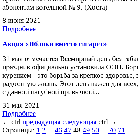
абонентам котельной № 9. (Хоста)
8 июня 2021
Подробнее
Акция «Яблоки вместо сигарет»
31 мая отмечается Всемирный день без таба
праздник официально установила ООН. Борь
курением - это борьба за крепкое здоровье, 
радостную жизнь. Этот день важен для всех,
с данной пагубной привычкой...
31 мая 2021
Подробнее
←
ctrl
предыдущая
следующая
ctrl
→
Страницы:
1
2
...
46
47
48
49
50
...
70
71