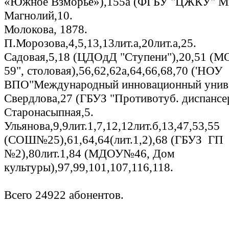
«Южное Взморье»),155а (ФГБУ "ЦЖКУ" Ми
Магнолий,10.
Молокова, 1878.
П.Морозова,4,5,13,13лит.а,20лит.а,25.
Садовая,5,18 (ЦДОдД "Ступени"),20,51 (М
59", столовая),56,62,62а,64,66,68,70 ('НОУ
ВПО"Международный инновационный универ
Свердлова,27 (ГБУЗ "Противотуб. диспансе
Старонасыпная,5.
Ульянова,9,9лит.1,7,12,12лит.б,13,47,53,55
(СОШ№25),61,64,64(лит.1,2),68 (ГБУЗ ГП
№2),80лит.1,84 (МДОУ№46, Дом
культуры),97,99,101,107,116,118.
Всего 24922 абонентов.