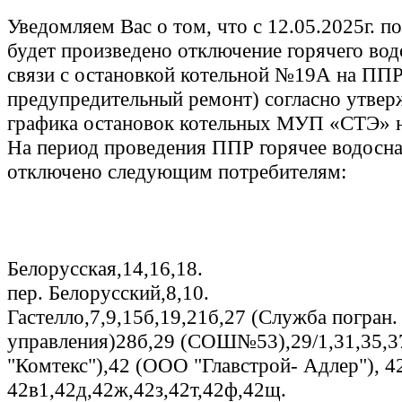
Уведомляем Вас о том, что c 12.05.2025г. по
будет произведено отключение горячего во
связи с остановкой котельной №19А на ППР
предупредительный ремонт) согласно утвер
графика остановок котельных МУП «СТЭ» н
На период проведения ППР горячее водосна
отключено следующим потребителям:
Белорусская,14,16,18.
пер. Белорусский,8,10.
Гастелло,7,9,15б,19,21б,27 (Служба погран.
управления)28б,29 (СОШ№53),29/1,31,35,3
"Комтекс"),42 (ООО "Главстрой- Адлер"), 4
42в1,42д,42ж,42з,42т,42ф,42щ.