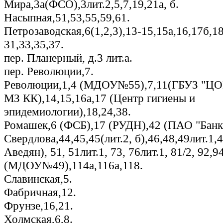
Мира,3а(ФСО),3лит.2,5,7,19,21а, б.
Насыпная,51,53,55,59,61.
Петрозаводская,6(1,2,3),13-15,15а,16,17б,18
31,33,35,37.
пер. Планерный, д.3 лит.а.
пер. Революции,7.
Революции,1,4 (МДОУ№55),7,11(ГБУЗ "ЦО
МЗ КК),14,15,16а,17 (Центр гигиены и
эпидемиологии),18,24,38.
Ромашек,6 (ФСБ),17 (РУДН),42 (ПАО "Банк
Свердлова,44,45,45(лит.2, б),46,48,49лит.1,
Аведян), 51, 51лит.1, 73, 76лит.1, 81/2, 92,9
(МДОУ№49),114а,116а,118.
Славинская,5.
Фабричная,12.
Фрунзе,16,21.
Холмская,6,8.