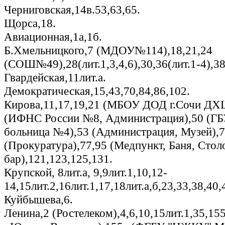
Черниговская,14в.53,63,65.
Щорса,18.
Авиационная,1а,1б.
Б.Хмельницкого,7 (МДОУ№114),18,21,24
(СОШ№49),28(лит.1,3,4,6),30,36(лит.1-4),38
Гвардейская,11лит.а.
Демократическая,15,43,70,84,86,102.
Кирова,11,17,19,21 (МБОУ ДОД г.Сочи Д
(ИФНС России №8, Администрация),50 (ГБ
больница №4),53 (Администрация, Музей),
(Прокуратура),77,95 (Медпункт, Баня, Стол
бар),121,123,125,131.
Крупской, 8лит.а, 9,9лит.1,10,12-
14,15лит.2,16лит.1,17,18лит.а,б,23,33,38,40,
Куйбышева,6.
Ленина,2 (Ростелеком),4,6,10,15лит.1,35,155