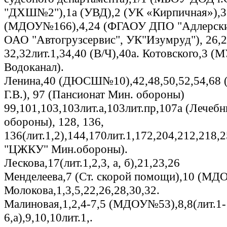
"ДХШ№2"),1а (УВД),2 (УК «Кирпичная»),3
(МДОУ№166),4,24 (ФГАОУ ДПО "Адлерск
ОАО "Автогрузсервис", УК"Изумруд"), 26,26
32,32лит.1,34,40 (В/Ч),40а. Котовского,3 (
Водоканал).
Ленина,40 (ДЮСШ№10),42,48,50,52,54,68 (
Г.В.), 97 (Пансионат Мин. обороны)
99,101,103,103лит.а,103лит.пр,107а (Лечеб
обороны), 128, 136,
136(лит.1,2),144,170лит.1,172,204,212,218
"ЦЖКУ" Мин.обороны).
Лескова,17(лит.1,2,3, а, б),21,23,26
Менделеева,7 (Ст. скорой помощи),10 (МД
Молокова,1,3,5,22,26,28,30,32.
Малиновая,1,2,4-7,5 (МДОУ№53),8,8(лит.1-
6,а),9,10,10лит.1,.