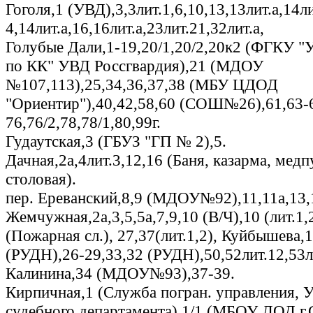
Гоголя,1 (УВД),3,3лит.1,6,10,13,13лит.а,14ли
4,14лит.а,16,16лит.а,23лит.21,32лит.а,
Голубые Дали,1-19,20/1,20/2,20к2 (ФГКУ 
по КК" УВД Россгвардия),21 (МДОУ
№107,113),25,34,36,37,38 (МБУ ЦДОД
"Ориентир"),40,42,58,60 (СОШ№26),61,63-
76,76/2,78,78/1,80,99г.
Гудаутская,3 (ГБУЗ "ГП № 2),5.
Дачная,2а,4лит.3,12,16 (Баня, казарма, медп
столовая).
пер. Ереванский,8,9 (МДОУ№92),11,11а,13,
Жемчужная,2а,3,5,5а,7,9,10 (В/Ч),10 (лит.1,
(Пожарная сл.), 27,37(лит.1,2), Куйбышева,1
(РУДН),26-29,33,32 (РУДН),50,52лит.12,53ли
Калинина,34 (МДОУ№93),37-39.
Кирпичная,1 (Служба погран. управления, 
судебного департамента),1/1 (МБОУ ДОД г.