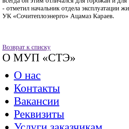
всегда он этим отличался для горожан и дл
- отметил на­чаль­ник от­де­ла экс­плу­ата­ции жи
УК «Со­чи­теп­ло­энер­го» Аца­маз Ка­ра­ев.
Возврат к списку
О МУП «СТЭ»
О нас
Контакты
Вакансии
Реквизиты
Услуги заказчикам