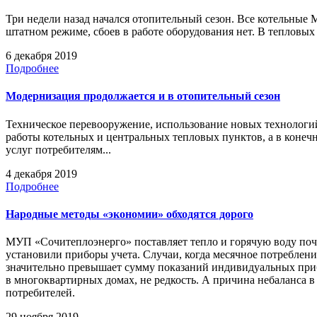
Три недели назад начался отопительный сезон. Все котельны
штатном режиме, сбоев в работе оборудования нет. В тепловых
6 декабря 2019
Подробнее
Модернизация продолжается и в отопительный сезон
Техническое перевооружение, использование новых технологи
работы котельных и центральных тепловых пунктов, а в конеч
услуг потребителям...
4 декабря 2019
Подробнее
Народные методы «экономии» обходятся дорого
МУП «Сочитеплоэнерго» поставляет тепло и горячую воду почт
установили приборы учета. Случаи, когда месячное потреблен
значительно превышает сумму показаний индивидуальных приб
в многоквартирных домах, не редкость. А причина небаланса в
потребителей.
29 ноября 2019