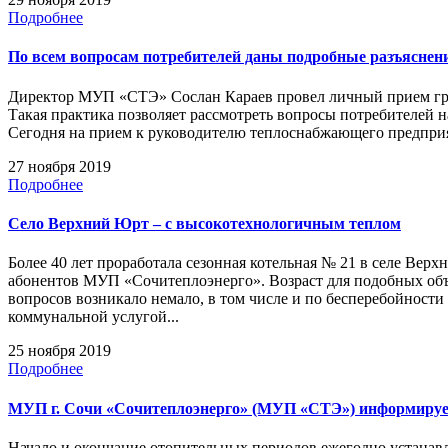
Подробнее
По всем вопросам потребителей даны подробные разъяснен
Директор МУП «СТЭ» Сослан Караев провел личный прием гра
Такая практика позволяет рассмотреть вопросы потребителей н
Сегодня на прием к руководителю теплоснабжающего предприя
27 ноября 2019
Подробнее
Село Верхний Юрт – с высокотехнологичным теплом
Более 40 лет проработала сезонная котельная № 21 в селе Верх
абонентов МУП «Сочитеплоэнерго». Возраст для подобных объ
вопросов возникало немало, в том числе и по бесперебойности
коммунальной услугой...
25 ноября 2019
Подробнее
МУП г. Сочи «Сочитеплоэнерго» (МУП «СТЭ») информиру
Начало и окончание отопительных периодов ежегодно устанав