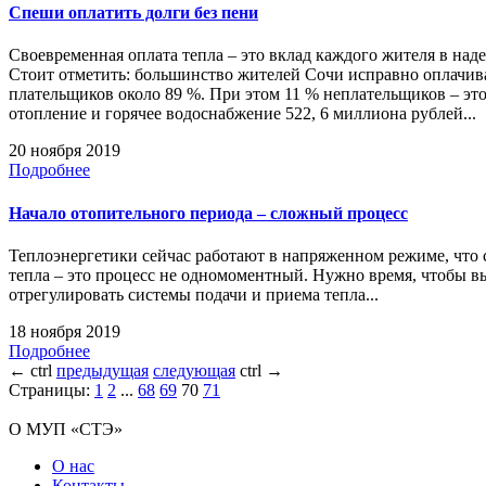
Спеши оплатить долги без пени
Своевременная оплата тепла – это вклад каждого жителя в над
Стоит отметить: большинство жителей Сочи исправно оплачив
плательщиков около 89 %. При этом 11 % неплательщиков – это
отопление и горячее водоснабжение 522, 6 миллиона рублей...
20 ноября 2019
Подробнее
Начало отопительного периода – сложный процесс
Теплоэнергетики сейчас работают в напряженном режиме, что с
тепла – это процесс не одномоментный. Нужно время, чтобы 
отрегулировать системы подачи и приема тепла...
18 ноября 2019
Подробнее
←
ctrl
предыдущая
следующая
ctrl
→
Страницы:
1
2
...
68
69
70
71
О МУП «СТЭ»
О нас
Контакты