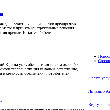
ия
ждан с участием специалистов предприятия.
а месте и принять конструктивные решения.
тия пришли 10 жителей Сочи...
Новост
Срочн
ний Юрт на угле, обеспечивая теплом около 400
ектов теплоснабжения немалый, естественно,
 и надежности обеспечения потребителей
Оплата услу
Личный каб
ет
Виртуальная
ливается постановлениями администрации города